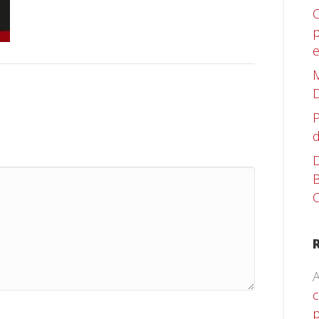
C
p
M
D
P
d
D
B
C
A
c
p