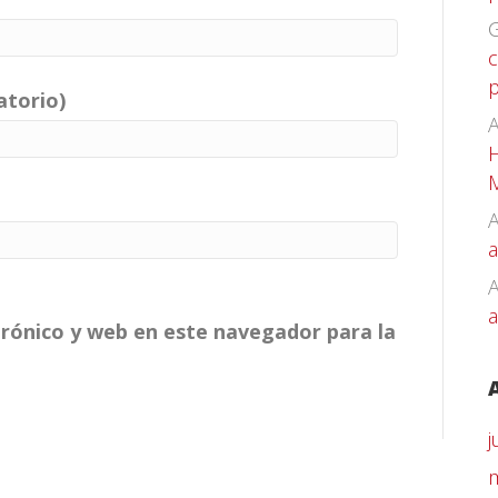
G
c
p
atorio)
A
H
A
a
a
rónico y web en este navegador para la
j