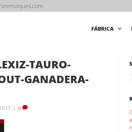
roremolques.com
FÁBRICA
LEXIZ-TAURO-
OUT-GANADERA-
2017
|
0
e
r