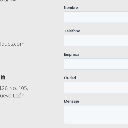
lques.com
ón
.26 No. 105,
Nuevo León