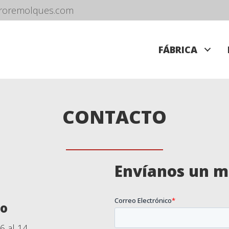
roremolques.com
FÁBRICA
CONTACTO
Envíanos un m
no
6 al 14