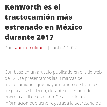
Kenworth es el
tractocamión más
estrenado en México
durante 2017
Por
Tauroremolques
|
junio 7, 2017
Con base en un artículo publicado en el sitio web
de T21, te presentamos las 3 marcas de
tractocamiones que mayor número de trámites
de placas se hicieron, durante el período de
enero a abril de este año De acuerdo a la
información que tiene registrada la Secretaría de