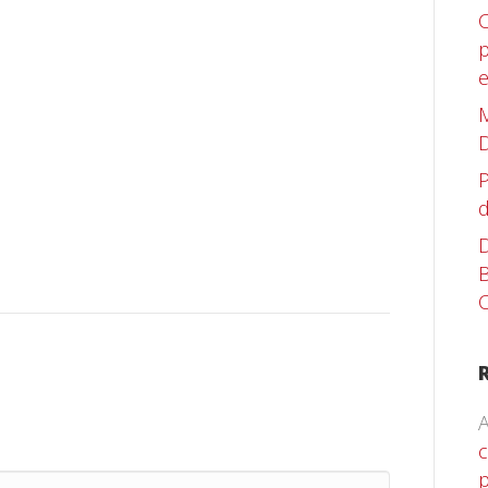
C
p
M
D
P
d
D
B
C
A
c
p