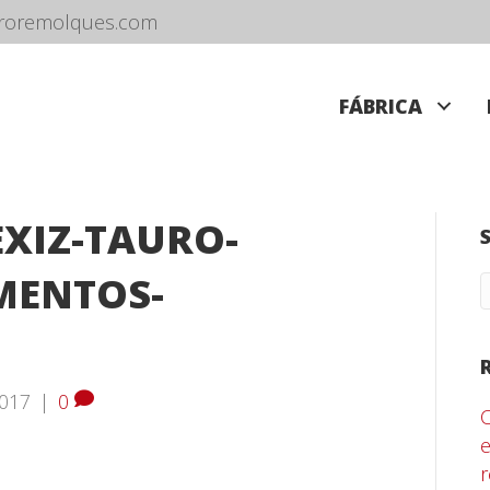
roremolques.com
FÁBRICA
EXIZ-TAURO-
MENTOS-
3
2017
|
0
e
r