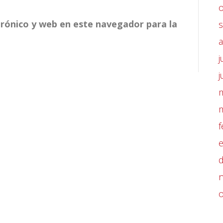
rónico y web en este navegador para la
j
j
f
d