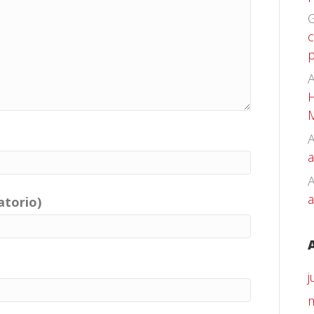
G
c
p
A
H
A
a
a
atorio)
j