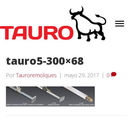
tauro5-300×68
Por
Tauroremolques
|
mayo 29, 2017
|
0