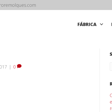
roremolques.com
FÁBRICA
2017
|
0
e
r