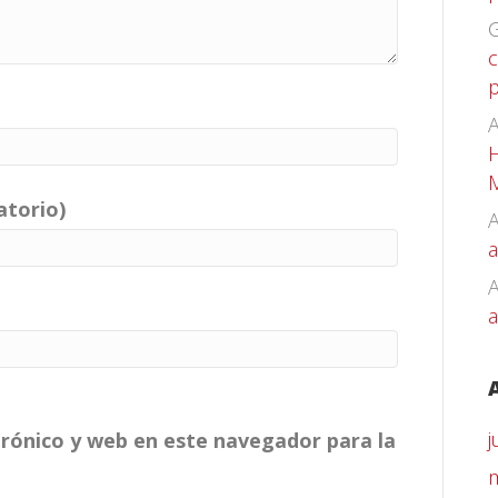
G
c
p
A
H
atorio)
A
a
a
j
rónico y web en este navegador para la