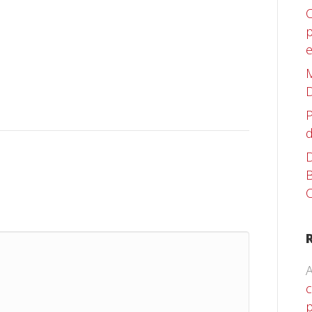
C
p
M
D
P
d
D
B
C
A
c
p