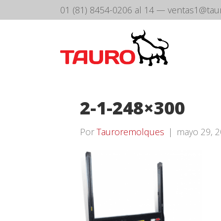
01 (81) 8454-0206 al 14
—
ventas1@tau
2-1-248×300
Por
Tauroremolques
|
mayo 29, 