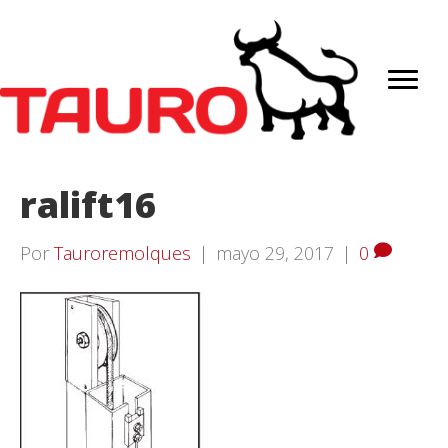
ralift16
Por
Tauroremolques
|
mayo 29, 2017
|
0