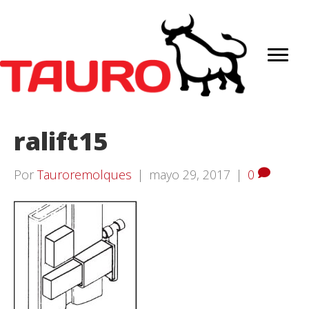
ralift15
Por
Tauroremolques
|
mayo 29, 2017
|
0