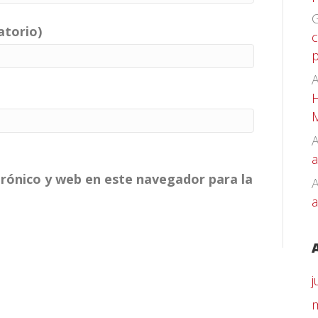
G
atorio)
c
p
A
H
A
a
rónico y web en este navegador para la
a
j