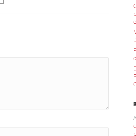
C
p
M
D
P
d
D
B
C
A
c
p