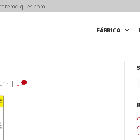
roremolques.com
FÁBRICA
2017
|
0
e
r