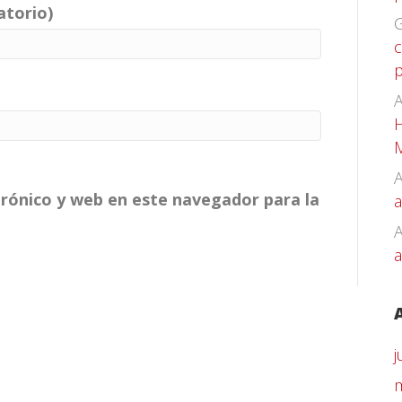
atorio)
G
c
p
A
H
A
rónico y web en este navegador para la
a
a
j