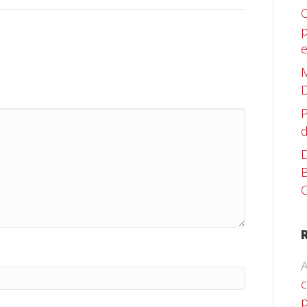
C
p
M
D
P
d
D
B
C
A
c
p