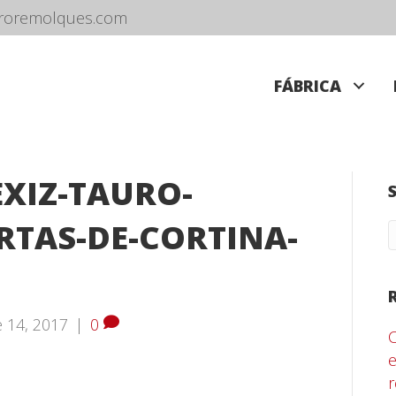
roremolques.com
FÁBRICA
EXIZ-TAURO-
RTAS-DE-CORTINA-
 14, 2017
|
0
e
r