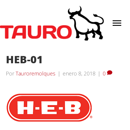
HEB-01
Por
Tauroremolques
|
enero 8, 2018
|
0