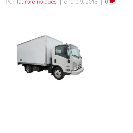
Por
Tauroremolques
|
enero 9, 2018
|
0