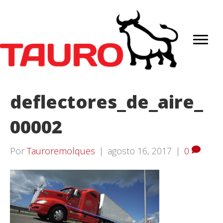
deflectores_de_aire_
00002
Por
Tauroremolques
|
agosto 16, 2017
|
0