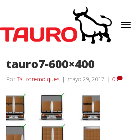
tauro7-600×400
Por
Tauroremolques
|
mayo 29, 2017
|
0