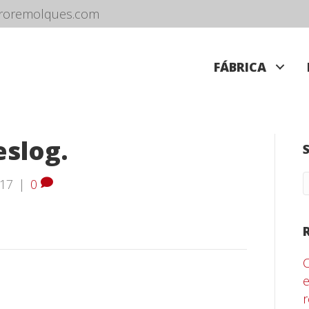
roremolques.com
FÁBRICA
eslog.
017
|
0
e
r