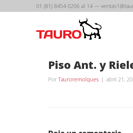
01 (81) 8454-0206 al 14
—
ventas1@tau
Piso Ant. y Riel
Por
Tauroremolques
|
abril 21, 2