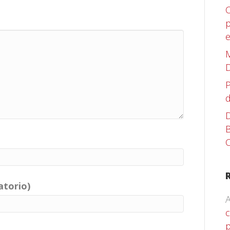
C
p
M
D
P
d
D
B
C
atorio)
A
c
p