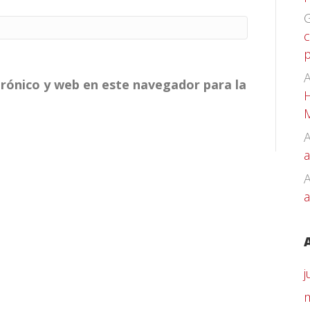
G
c
p
A
rónico y web en este navegador para la
H
A
a
a
j