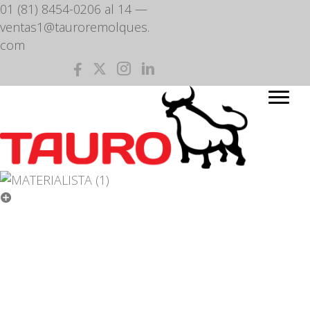
01 (81) 8454-0206 al 14
—
ventas1@tauroremolques.
com