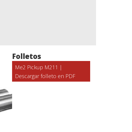
Folletos
Me2 Pickup M211 |
Descargar folleto en PDF