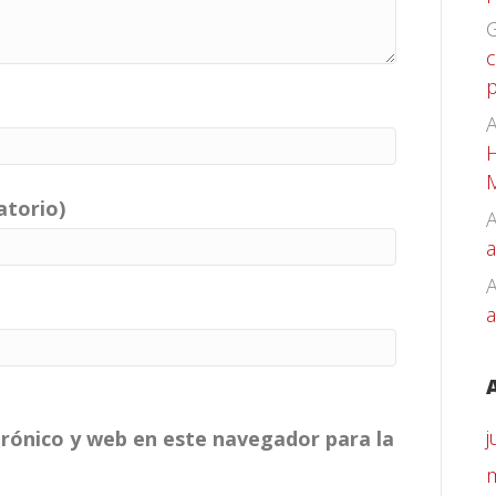
G
c
p
A
H
atorio)
A
a
a
j
rónico y web en este navegador para la