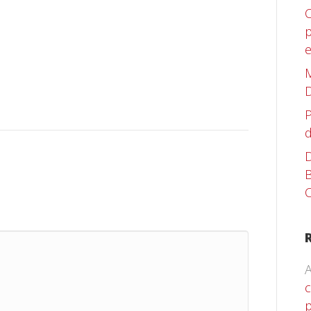
C
p
M
D
P
d
D
B
C
A
c
p