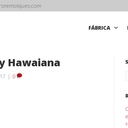
roremolques.com
FÁBRICA
 y Hawaiana
017
|
0
e
r